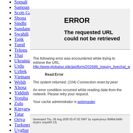
Somali
Samoan
Scots Gaelic
Shona
Sindhi
Sundanese
Swahili
Tajik
Tamil
Telugu
Thai
Ukrainian
Urdu
Uzbek
Vietnamese
Welsh
Xhosa
Yiddish
Yoruba
Zulu
Kinyarwanda
Tatar
Oriya
Turkmen
Uyghur