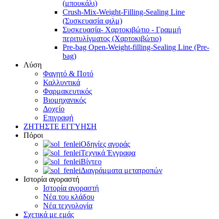
(μπουκάλι)
Crush-Mix-Weight-Filling-Sealing Line
(Συσκευασία φιλμ)
Συσκευασία- Χαρτοκιβώτιο - Γραμμή
περιτυλίγματος (Χαρτοκιβώτιο)
Pre-bag Open-Weight-filling-Sealing Line (Pre-
bag)
Λύση
Φαγητό & Ποτό
Καλλυντικά
Φαρμακευτικός
Βιομηχανικός
Δοχείο
Επιγραφή
ΖΗΤΗΣΤΕ ΕΓΓΥΗΣΗ
Πόροι
Οδηγίες αγοράς
Τεχνικά Έγγραφα
Βίντεο
Διαγράμματα μετατροπών
Ιστορία αγοραστή
Ιστορία αγοραστή
Νέα του κλάδου
Νέα τεχνολογία
Σχετικά με εμάς