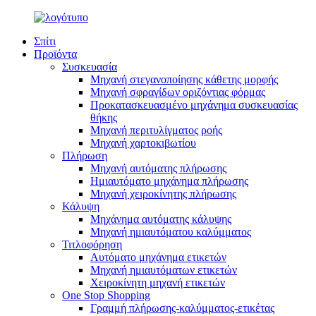
Σπίτι
Προϊόντα
Συσκευασία
Μηχανή στεγανοποίησης κάθετης μορφής
Μηχανή σφραγίδων οριζόντιας φόρμας
Προκατασκευασμένο μηχάνημα συσκευασίας
θήκης
Μηχανή περιτυλίγματος ροής
Μηχανή χαρτοκιβωτίου
Πλήρωση
Μηχανή αυτόματης πλήρωσης
Ημιαυτόματο μηχάνημα πλήρωσης
Μηχανή χειροκίνητης πλήρωσης
Κάλυψη
Μηχάνημα αυτόματης κάλυψης
Μηχανή ημιαυτόματου καλύμματος
Τιτλοφόρηση
Αυτόματο μηχάνημα ετικετών
Μηχανή ημιαυτόματων ετικετών
Χειροκίνητη μηχανή ετικετών
One Stop Shopping
Γραμμή πλήρωσης-καλύμματος-ετικέτας