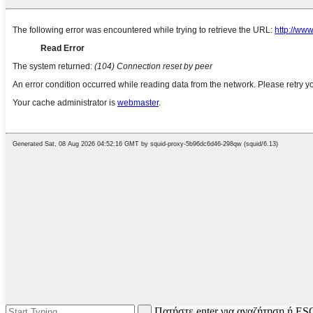
Πατήστε enter για αναζήτηση ή ESC