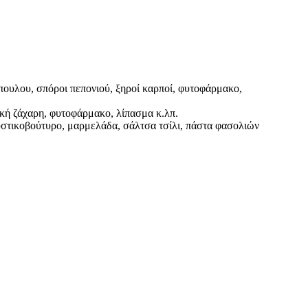
πουλου, σπόροι πεπονιού, ξηροί καρποί, φυτοφάρμακο,
υκή ζάχαρη, φυτοφάρμακο, λίπασμα κ.λπ.
φυστικοβούτυρο, μαρμελάδα, σάλτσα τσίλι, πάστα φασολιών