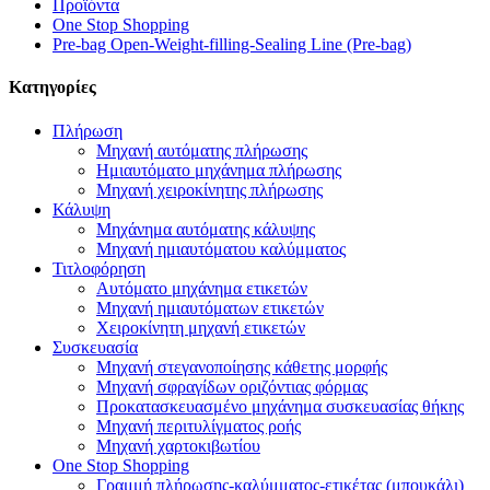
Προϊόντα
One Stop Shopping
Pre-bag Open-Weight-filling-Sealing Line (Pre-bag)
Κατηγορίες
Πλήρωση
Μηχανή αυτόματης πλήρωσης
Ημιαυτόματο μηχάνημα πλήρωσης
Μηχανή χειροκίνητης πλήρωσης
Κάλυψη
Μηχάνημα αυτόματης κάλυψης
Μηχανή ημιαυτόματου καλύμματος
Τιτλοφόρηση
Αυτόματο μηχάνημα ετικετών
Μηχανή ημιαυτόματων ετικετών
Χειροκίνητη μηχανή ετικετών
Συσκευασία
Μηχανή στεγανοποίησης κάθετης μορφής
Μηχανή σφραγίδων οριζόντιας φόρμας
Προκατασκευασμένο μηχάνημα συσκευασίας θήκης
Μηχανή περιτυλίγματος ροής
Μηχανή χαρτοκιβωτίου
One Stop Shopping
Γραμμή πλήρωσης-καλύμματος-ετικέτας (μπουκάλι)