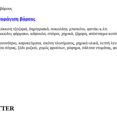
σφράγιση βάρους
κκινη τζιτζιφιά, δημητριακά, σοκολάτα, μπισκότο, φιστίκι κ.λπ.
κκώδες φάρμακο, κάψουλα, σπόροι, χημικά, ζάχαρη, απόσταγμα κοτό
μονονάτριο, καρυκεύματα, σκόνη πλυσίματος, χημικά υλικά, λεπτή λε
τσα σόγιας, ξύδι ρυζιού, χυμός φρούτων, ρόφημα, σάλτσα ντομάτας, 
TTER