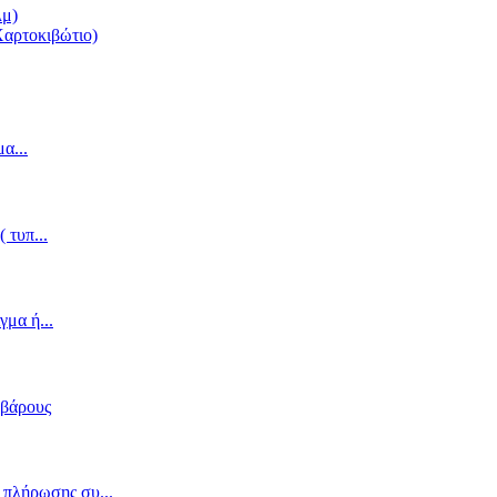
λμ)
Χαρτοκιβώτιο)