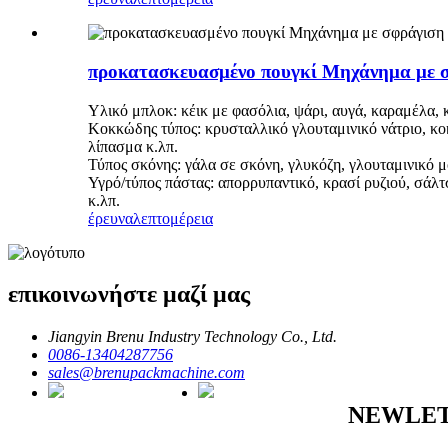
προκατασκευασμένο πουγκί Μηχάνημα με 
Υλικό μπλοκ: κέικ με φασόλια, ψάρι, αυγά, καραμέλα, κό
Κοκκώδης τύπος: κρυσταλλικό γλουταμινικό νάτριο, κο
λίπασμα κ.λπ.
Τύπος σκόνης: γάλα σε σκόνη, γλυκόζη, γλουταμινικό 
Υγρό/τύπος πάστας: απορρυπαντικό, κρασί ρυζιού, σάλ
κ.λπ.
έρευνα
λεπτομέρεια
επικοινωνήστε μαζί μας
Jiangyin Brenu Industry Technology Co., Ltd.
0086-13404287756
sales@brenupackmachine.com
NEWLE