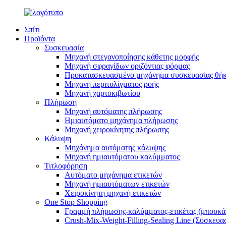
Σπίτι
Προϊόντα
Συσκευασία
Μηχανή στεγανοποίησης κάθετης μορφής
Μηχανή σφραγίδων οριζόντιας φόρμας
Προκατασκευασμένο μηχάνημα συσκευασίας θή
Μηχανή περιτυλίγματος ροής
Μηχανή χαρτοκιβωτίου
Πλήρωση
Μηχανή αυτόματης πλήρωσης
Ημιαυτόματο μηχάνημα πλήρωσης
Μηχανή χειροκίνητης πλήρωσης
Κάλυψη
Μηχάνημα αυτόματης κάλυψης
Μηχανή ημιαυτόματου καλύμματος
Τιτλοφόρηση
Αυτόματο μηχάνημα ετικετών
Μηχανή ημιαυτόματων ετικετών
Χειροκίνητη μηχανή ετικετών
One Stop Shopping
Γραμμή πλήρωσης-καλύμματος-ετικέτας (μπουκά
Crush-Mix-Weight-Filling-Sealing Line (Συσκευα