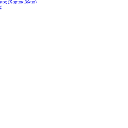
τος (Χαρτοκιβώτιο)
g)