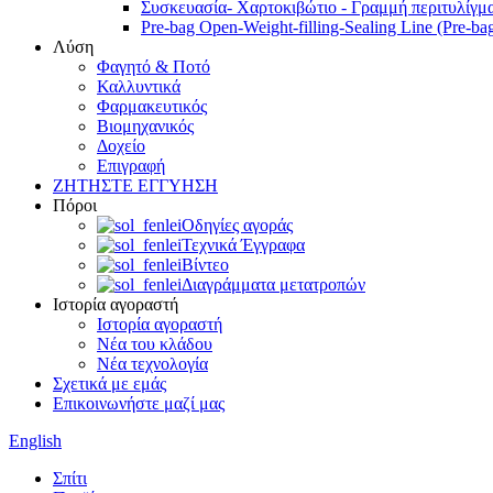
Συσκευασία- Χαρτοκιβώτιο - Γραμμή περιτυλίγμα
Pre-bag Open-Weight-filling-Sealing Line (Pre-ba
Λύση
Φαγητό & Ποτό
Καλλυντικά
Φαρμακευτικός
Βιομηχανικός
Δοχείο
Επιγραφή
ΖΗΤΗΣΤΕ ΕΓΓΥΗΣΗ
Πόροι
Οδηγίες αγοράς
Τεχνικά Έγγραφα
Βίντεο
Διαγράμματα μετατροπών
Ιστορία αγοραστή
Ιστορία αγοραστή
Νέα του κλάδου
Νέα τεχνολογία
Σχετικά με εμάς
Επικοινωνήστε μαζί μας
English
Σπίτι