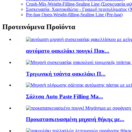
Crush-Mix-Weight-Filling-Sealing Line (Συσκευασία φι
Συσκευασία- Χαρτοκιβώτιο - Γραμμή περιτυλίγματος (
Pre-bag Open-Weight-filling-Sealing Line (Pre-bag)
Προτεινόμενα Προϊόντα
αυτόματο φακελάκι πουγκί Πακ...
Τριγωνική τσάντα φακελάκι Π...
Σάλτσα Auto Paste Filling Ma...
Προκατασκευασμένη μηχανή θήκης με...