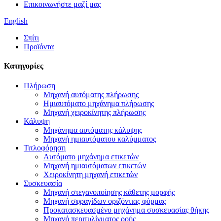
Επικοινωνήστε μαζί μας
English
Σπίτι
Προϊόντα
Κατηγορίες
Πλήρωση
Μηχανή αυτόματης πλήρωσης
Ημιαυτόματο μηχάνημα πλήρωσης
Μηχανή χειροκίνητης πλήρωσης
Κάλυψη
Μηχάνημα αυτόματης κάλυψης
Μηχανή ημιαυτόματου καλύμματος
Τιτλοφόρηση
Αυτόματο μηχάνημα ετικετών
Μηχανή ημιαυτόματων ετικετών
Χειροκίνητη μηχανή ετικετών
Συσκευασία
Μηχανή στεγανοποίησης κάθετης μορφής
Μηχανή σφραγίδων οριζόντιας φόρμας
Προκατασκευασμένο μηχάνημα συσκευασίας θήκης
Μηχανή περιτυλίγματος ροής