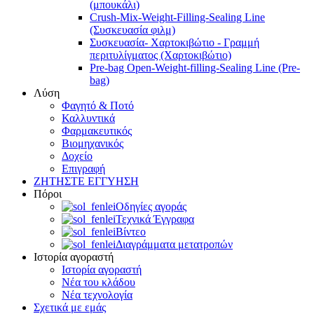
(μπουκάλι)
Crush-Mix-Weight-Filling-Sealing Line
(Συσκευασία φιλμ)
Συσκευασία- Χαρτοκιβώτιο - Γραμμή
περιτυλίγματος (Χαρτοκιβώτιο)
Pre-bag Open-Weight-filling-Sealing Line (Pre-
bag)
Λύση
Φαγητό & Ποτό
Καλλυντικά
Φαρμακευτικός
Βιομηχανικός
Δοχείο
Επιγραφή
ΖΗΤΗΣΤΕ ΕΓΓΥΗΣΗ
Πόροι
Οδηγίες αγοράς
Τεχνικά Έγγραφα
Βίντεο
Διαγράμματα μετατροπών
Ιστορία αγοραστή
Ιστορία αγοραστή
Νέα του κλάδου
Νέα τεχνολογία
Σχετικά με εμάς