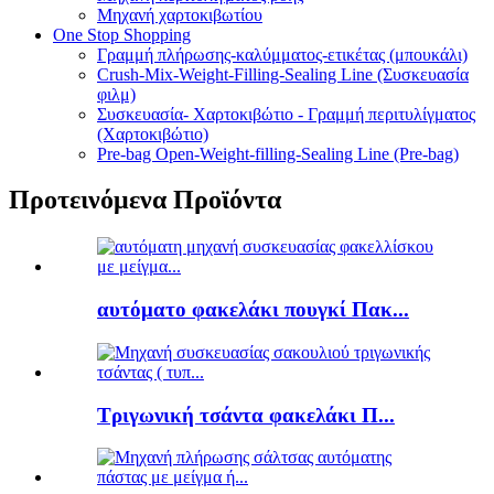
Μηχανή χαρτοκιβωτίου
One Stop Shopping
Γραμμή πλήρωσης-καλύμματος-ετικέτας (μπουκάλι)
Crush-Mix-Weight-Filling-Sealing Line (Συσκευασία
φιλμ)
Συσκευασία- Χαρτοκιβώτιο - Γραμμή περιτυλίγματος
(Χαρτοκιβώτιο)
Pre-bag Open-Weight-filling-Sealing Line (Pre-bag)
Προτεινόμενα Προϊόντα
αυτόματο φακελάκι πουγκί Πακ...
Τριγωνική τσάντα φακελάκι Π...