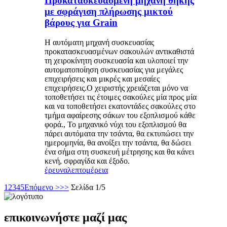
Προκατασκευασμένη μηχανή θήκης
με σφράγιση πλήρωσης μικτού
βάρους για Grain
Η αυτόματη μηχανή συσκευασίας
προκατασκευασμένων σακουλών αντικαθιστά
τη χειροκίνητη συσκευασία και υλοποιεί την
αυτοματοποίηση συσκευασίας για μεγάλες
επιχειρήσεις και μικρές και μεσαίες
επιχειρήσεις.Ο χειριστής χρειάζεται μόνο να
τοποθετήσει τις έτοιμες σακούλες μία προς μία
και να τοποθετήσει εκατοντάδες σακούλες στο
τμήμα αφαίρεσης σάκων του εξοπλισμού κάθε
φορά., Το μηχανικό νύχι του εξοπλισμού θα
πάρει αυτόματα την τσάντα, θα εκτυπώσει την
ημερομηνία, θα ανοίξει την τσάντα, θα δώσει
ένα σήμα στη συσκευή μέτρησης και θα κάνει
κενή, σφραγίδα και έξοδο.
έρευνα
λεπτομέρεια
1
2
3
4
5
Επόμενο >
>>
Σελίδα 1/5
επικοινωνήστε μαζί μας