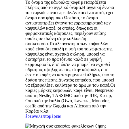
Το όνομα της κάψουλας καφέ μεταφράζεται
πλήρως από το αγγλικό όνομα.Η αγγλική έννοια
του capsule είναι capsule.Αν και είναι ποτό, έχει
όνομα σαν φάρμακο.Ωστόσο, το όνομα
αντικατοπτρίζει έντονα τα χαρακτηριστικά των
καψουλών καφέ, οι οποίες, όπως και οι
φαρμακευτικές κάψουλες, περιέχουν επίσης
ουσίες σε σκόνη στην κολλοειδή
συσκευασία.Το πλεονέκτημα των καψουλών
καφέ είναι ότι επειδή η υφή του τοιχώματος της
κάψουλας είναι σχετικά σκληρή, μπορεί να
διατηρήσει το πρωτότυπο καλά σε υψηλή
θερμοκρασία, έτσι ώστε να μπορεί να εγχυθεί
υδρατμός υψηλής πίεσης στην κάψουλα, έτσι
ώστε ο καφές να κατακρημνιστεί πλήρως υπό τη
δράση της πίεσης.Δυνατός εσπρέσο, που μπορεί
να εξασφαλίσει καλύτερα το άρωμα του καφέ.Οι
κύριες μάρκες καψουλών καφέ είναι: Nespresso
από τη Nestle, TASSIMO από την JDE, K-cup,
Oro από την Ιταλία (Owo, Lavazza, Monodor,
ecaffe από την Gaggia και Allcream από την
Κορέα) κ.λπ.
έρευνα
λεπτομέρεια