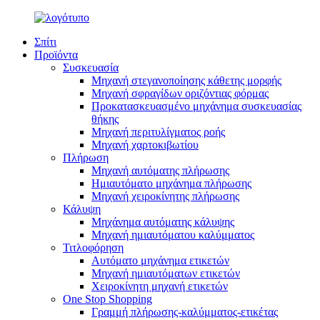
Σπίτι
Προϊόντα
Συσκευασία
Μηχανή στεγανοποίησης κάθετης μορφής
Μηχανή σφραγίδων οριζόντιας φόρμας
Προκατασκευασμένο μηχάνημα συσκευασίας
θήκης
Μηχανή περιτυλίγματος ροής
Μηχανή χαρτοκιβωτίου
Πλήρωση
Μηχανή αυτόματης πλήρωσης
Ημιαυτόματο μηχάνημα πλήρωσης
Μηχανή χειροκίνητης πλήρωσης
Κάλυψη
Μηχάνημα αυτόματης κάλυψης
Μηχανή ημιαυτόματου καλύμματος
Τιτλοφόρηση
Αυτόματο μηχάνημα ετικετών
Μηχανή ημιαυτόματων ετικετών
Χειροκίνητη μηχανή ετικετών
One Stop Shopping
Γραμμή πλήρωσης-καλύμματος-ετικέτας