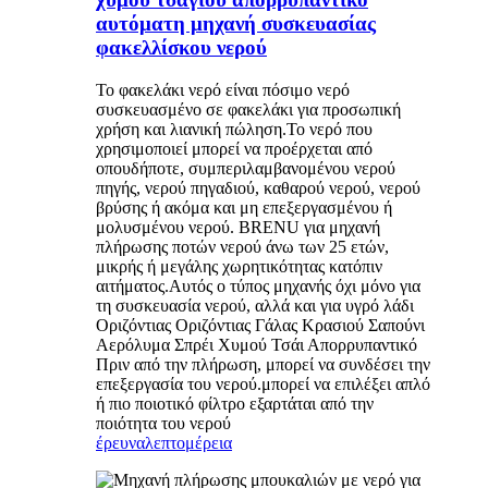
αυτόματη μηχανή συσκευασίας
φακελλίσκου νερού
Το φακελάκι νερό είναι πόσιμο νερό
συσκευασμένο σε φακελάκι για προσωπική
χρήση και λιανική πώληση.Το νερό που
χρησιμοποιεί μπορεί να προέρχεται από
οπουδήποτε, συμπεριλαμβανομένου νερού
πηγής, νερού πηγαδιού, καθαρού νερού, νερού
βρύσης ή ακόμα και μη επεξεργασμένου ή
μολυσμένου νερού. BRENU για μηχανή
πλήρωσης ποτών νερού άνω των 25 ετών,
μικρής ή μεγάλης χωρητικότητας κατόπιν
αιτήματος.Αυτός ο τύπος μηχανής όχι μόνο για
τη συσκευασία νερού, αλλά και για υγρό λάδι
Οριζόντιας Οριζόντιας Γάλας Κρασιού Σαπούνι
Αερόλυμα Σπρέι Χυμού Τσάι Απορρυπαντικό
Πριν από την πλήρωση, μπορεί να συνδέσει την
επεξεργασία του νερού.μπορεί να επιλέξει απλό
ή πιο ποιοτικό φίλτρο εξαρτάται από την
ποιότητα του νερού
έρευνα
λεπτομέρεια