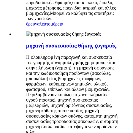
παραδοσιακής.Εφαρμόζεται σε υλικό, έπιπλα,
μηχανές μέτρησης, παιχνίδια, ιατρική και άλλες
βιομηχανίες.Μπορεί να καλύψει τις απαιτήσεις
των χρηστών.
έρευνα
λεπτομέρεια
μηχανή συσκευασίας θήκης ζυγαριάς
Η ολοκληρωμένη παραγωγή και συσκευασία
της γραμμής συναρμολόγησης χρησιμοποιείται
στην πλήρωση (γέμιση), τη μηχανή σφράγισης
και την κωδικοποίηση προϊόντων (σακούλες,
μπουκάλια) στις βιομηχανίες τροφίμων,
φαρμάκων, καθημερινών χημικών, υλικού,
φωτισμού, επίπλων και άλλων βιομηχανιών.
Περιλαμβάνουν κυρίως: μηχανή πλήρωσης
υγρού (πάστας), μηχανή συσκευασίας
μαξιλαριών, μηχανή οριζόντιας συσκευασίας,
μηχανή κάθετης συσκευασίας, μηχανή
συσκευασίας κόκκων σκόνης, αυτόματη μηχανή
συσκευασίας τροφοδοσίας σακουλών, αυτόματη
μηχανή συσκευασίας κατεψυγμένων προϊόντων
κ.λπ.