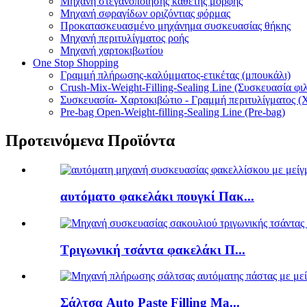
Μηχανή στεγανοποίησης κάθετης μορφής
Μηχανή σφραγίδων οριζόντιας φόρμας
Προκατασκευασμένο μηχάνημα συσκευασίας θήκης
Μηχανή περιτυλίγματος ροής
Μηχανή χαρτοκιβωτίου
One Stop Shopping
Γραμμή πλήρωσης-καλύμματος-ετικέτας (μπουκάλι)
Crush-Mix-Weight-Filling-Sealing Line (Συσκευασία φι
Συσκευασία- Χαρτοκιβώτιο - Γραμμή περιτυλίγματος (
Pre-bag Open-Weight-filling-Sealing Line (Pre-bag)
Προτεινόμενα Προϊόντα
αυτόματο φακελάκι πουγκί Πακ...
Τριγωνική τσάντα φακελάκι Π...
Σάλτσα Auto Paste Filling Ma...