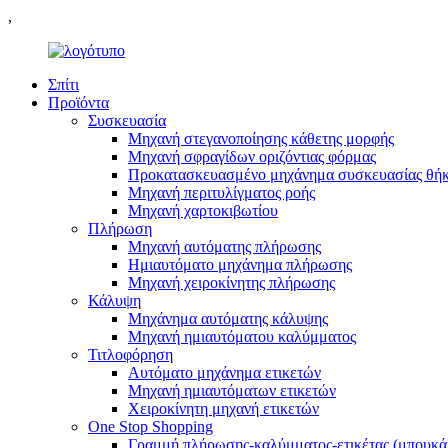
,
Σπίτι
Προϊόντα
Συσκευασία
Μηχανή στεγανοποίησης κάθετης μορφής
Μηχανή σφραγίδων οριζόντιας φόρμας
Προκατασκευασμένο μηχάνημα συσκευασίας θή
Μηχανή περιτυλίγματος ροής
Μηχανή χαρτοκιβωτίου
Πλήρωση
Μηχανή αυτόματης πλήρωσης
Ημιαυτόματο μηχάνημα πλήρωσης
Μηχανή χειροκίνητης πλήρωσης
Κάλυψη
Μηχάνημα αυτόματης κάλυψης
Μηχανή ημιαυτόματου καλύμματος
Τιτλοφόρηση
Αυτόματο μηχάνημα ετικετών
Μηχανή ημιαυτόματων ετικετών
Χειροκίνητη μηχανή ετικετών
One Stop Shopping
Γραμμή πλήρωσης-καλύμματος-ετικέτας (μπουκά