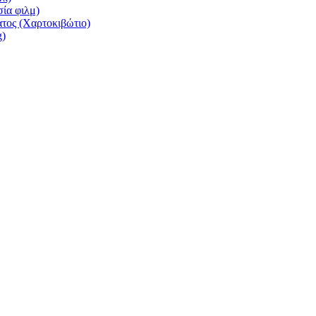
σία φιλμ)
τος (Χαρτοκιβώτιο)
g)