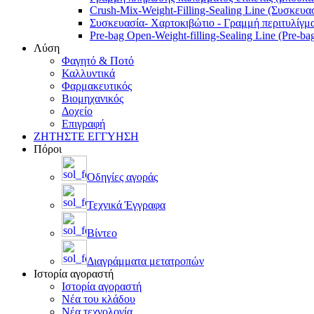
Crush-Mix-Weight-Filling-Sealing Line (Συσκευα
Συσκευασία- Χαρτοκιβώτιο - Γραμμή περιτυλίγμα
Pre-bag Open-Weight-filling-Sealing Line (Pre-ba
Λύση
Φαγητό & Ποτό
Καλλυντικά
Φαρμακευτικός
Βιομηχανικός
Δοχείο
Επιγραφή
ΖΗΤΗΣΤΕ ΕΓΓΥΗΣΗ
Πόροι
Οδηγίες αγοράς
Τεχνικά Έγγραφα
Βίντεο
Διαγράμματα μετατροπών
Ιστορία αγοραστή
Ιστορία αγοραστή
Νέα του κλάδου
Νέα τεχνολογία