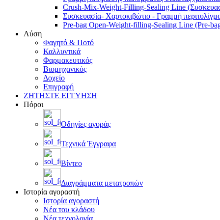
Crush-Mix-Weight-Filling-Sealing Line (Συσκευα
Συσκευασία- Χαρτοκιβώτιο - Γραμμή περιτυλίγμα
Pre-bag Open-Weight-filling-Sealing Line (Pre-ba
Λύση
Φαγητό & Ποτό
Καλλυντικά
Φαρμακευτικός
Βιομηχανικός
Δοχείο
Επιγραφή
ΖΗΤΗΣΤΕ ΕΓΓΥΗΣΗ
Πόροι
Οδηγίες αγοράς
Τεχνικά Έγγραφα
Βίντεο
Διαγράμματα μετατροπών
Ιστορία αγοραστή
Ιστορία αγοραστή
Νέα του κλάδου
Νέα τεχνολογία