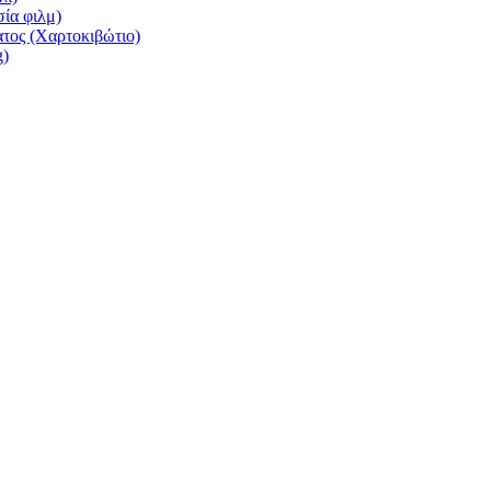
σία φιλμ)
τος (Χαρτοκιβώτιο)
g)