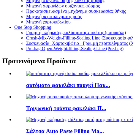
Μηχανή στεγανοποίησης κάθετης μορφής
Μηχανή σφραγίδων οριζόντιας φόρμας
Προκατασκευασμένο μηχάνημα συσκευασίας θήκης
Μηχανή περιτυλίγματος ροής
Μηχανή χαρτοκιβωτίου
One Stop Shopping
Γραμμή πλήρωσης-καλύμματος-ετικέτας (μπουκάλι)
Crush-Mix-Weight-Filling-Sealing Line (Συσκευασία φι
Συσκευασία- Χαρτοκιβώτιο - Γραμμή περιτυλίγματος (
Pre-bag Open-Weight-filling-Sealing Line (Pre-bag)
Προτεινόμενα Προϊόντα
αυτόματο φακελάκι πουγκί Πακ...
Τριγωνική τσάντα φακελάκι Π...
Σάλτσα Auto Paste Filling Ma...