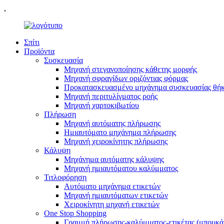
,
Σπίτι
Προϊόντα
Συσκευασία
Μηχανή στεγανοποίησης κάθετης μορφής
Μηχανή σφραγίδων οριζόντιας φόρμας
Προκατασκευασμένο μηχάνημα συσκευασίας θή
Μηχανή περιτυλίγματος ροής
Μηχανή χαρτοκιβωτίου
Πλήρωση
Μηχανή αυτόματης πλήρωσης
Ημιαυτόματο μηχάνημα πλήρωσης
Μηχανή χειροκίνητης πλήρωσης
Κάλυψη
Μηχάνημα αυτόματης κάλυψης
Μηχανή ημιαυτόματου καλύμματος
Τιτλοφόρηση
Αυτόματο μηχάνημα ετικετών
Μηχανή ημιαυτόματων ετικετών
Χειροκίνητη μηχανή ετικετών
One Stop Shopping
Γραμμή πλήρωσης-καλύμματος-ετικέτας (μπουκά