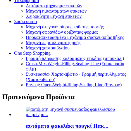
Τιτλοφόρηση
Αυτόματο μηχάνημα ετικετών
Μηχανή ημιαυτόματων ετικετών
Χειροκίνητη μηχανή ετικετών
Συσκευασία
Μηχανή στεγανοποίησης κάθετης μορφής
Μηχανή σφραγίδων οριζόντιας φόρμας
Προκατασκευασμένο μηχάνημα συσκευασίας θήκης
Μηχανή περιτυλίγματος ροής
Μηχανή χαρτοκιβωτίου
One Stop Shopping
Γραμμή πλήρωσης-καλύμματος-ετικέτας (μπουκάλι)
Crush-Mix-Weight-Filling-Sealing Line (Συσκευασία
φιλμ)
Συσκευασία- Χαρτοκιβώτιο - Γραμμή περιτυλίγματος
(Χαρτοκιβώτιο)
Pre-bag Open-Weight-filling-Sealing Line (Pre-bag)
Προτεινόμενα Προϊόντα
αυτόματο φακελάκι πουγκί Πακ...