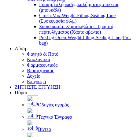
Γραμμή πλήρωσης-καλύμματος-ετικέτας
(μπουκάλι)
Crush-Mix-Weight-Filling-Sealing Line
(Συσκευασία φιλμ)
Συσκευασία- Χαρτοκιβώτιο - Γραμμή
περιτυλίγματος (Χαρτοκιβώτιο)
Pre-bag Open-Weight-filling-Sealing Line (Pre-
bag)
Λύση
Φαγητό & Ποτό
Καλλυντικά
Φαρμακευτικός
Βιομηχανικός
Δοχείο
Επιγραφή
ΖΗΤΗΣΤΕ ΕΓΓΥΗΣΗ
Πόροι
Οδηγίες αγοράς
Τεχνικά Έγγραφα
Βίντεο