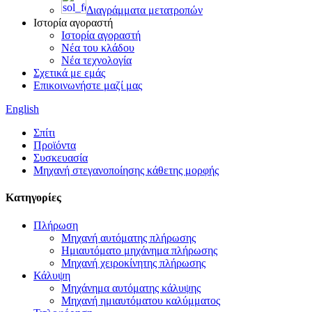
Διαγράμματα μετατροπών
Ιστορία αγοραστή
Ιστορία αγοραστή
Νέα του κλάδου
Νέα τεχνολογία
Σχετικά με εμάς
Επικοινωνήστε μαζί μας
English
Σπίτι
Προϊόντα
Συσκευασία
Μηχανή στεγανοποίησης κάθετης μορφής
Κατηγορίες
Πλήρωση
Μηχανή αυτόματης πλήρωσης
Ημιαυτόματο μηχάνημα πλήρωσης
Μηχανή χειροκίνητης πλήρωσης
Κάλυψη
Μηχάνημα αυτόματης κάλυψης
Μηχανή ημιαυτόματου καλύμματος