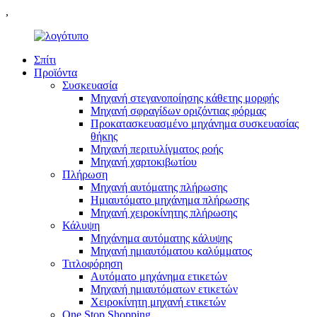
,
Σπίτι
Προϊόντα
Συσκευασία
Μηχανή στεγανοποίησης κάθετης μορφής
Μηχανή σφραγίδων οριζόντιας φόρμας
Προκατασκευασμένο μηχάνημα συσκευασίας
θήκης
Μηχανή περιτυλίγματος ροής
Μηχανή χαρτοκιβωτίου
Πλήρωση
Μηχανή αυτόματης πλήρωσης
Ημιαυτόματο μηχάνημα πλήρωσης
Μηχανή χειροκίνητης πλήρωσης
Κάλυψη
Μηχάνημα αυτόματης κάλυψης
Μηχανή ημιαυτόματου καλύμματος
Τιτλοφόρηση
Αυτόματο μηχάνημα ετικετών
Μηχανή ημιαυτόματων ετικετών
Χειροκίνητη μηχανή ετικετών
One Stop Shopping