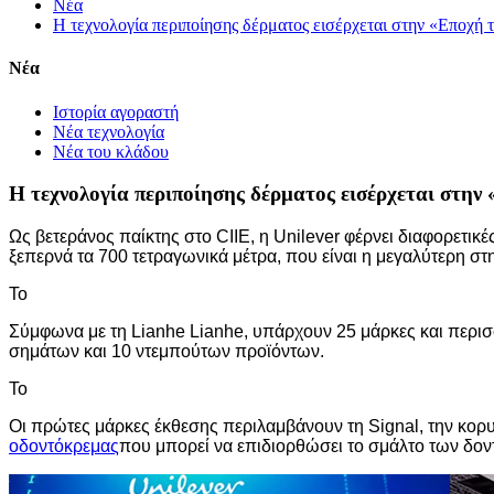
Νέα
Η τεχνολογία περιποίησης δέρματος εισέρχεται στην «Εποχή 
Νέα
Ιστορία αγοραστή
Νέα τεχνολογία
Νέα του κλάδου
Η τεχνολογία περιποίησης δέρματος εισέρχεται στην
Ως βετεράνος παίκτης στο CIIE, η Unilever φέρνει διαφορετικ
ξεπερνά τα 700 τετραγωνικά μέτρα, που είναι η μεγαλύτερη στ
To
Σύμφωνα με τη Lianhe Lianhe, υπάρχουν 25 μάρκες και περ
σημάτων και 10 ντεμπούτων προϊόντων.
To
Οι πρώτες μάρκες έκθεσης περιλαμβάνουν τη Signal, την κο
οδοντόκρεμας
που μπορεί να επιδιορθώσει το σμάλτο των δοντ