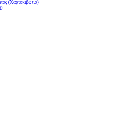
τος (Χαρτοκιβώτιο)
g)