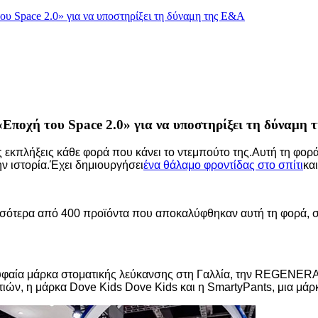
του Space 2.0» για να υποστηρίξει τη δύναμη της Ε&Α
 «Εποχή του Space 2.0» για να υποστηρίξει τη δύναμη
ές εκπλήξεις κάθε φορά που κάνει το ντεμπούτο της.Αυτή τη φορ
ην ιστορία.Έχει δημιουργήσει
ένα θάλαμο φροντίδας στο σπίτι
κα
ισσότερα από 400 προϊόντα που αποκαλύφθηκαν αυτή τη φορά
ρυφαία μάρκα στοματικής λεύκανσης στη Γαλλία, την REGENER
ιών, η μάρκα Dove Kids Dove Kids και η SmartyPants, μια μάρ