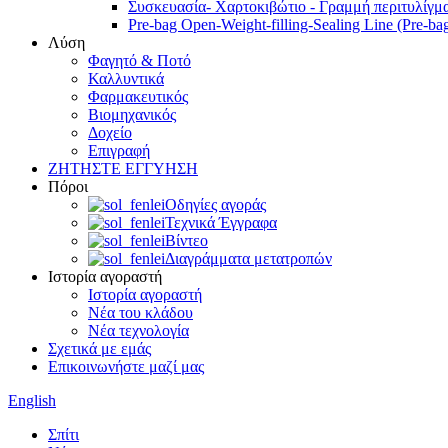
Συσκευασία- Χαρτοκιβώτιο - Γραμμή περιτυλίγμα
Pre-bag Open-Weight-filling-Sealing Line (Pre-ba
Λύση
Φαγητό & Ποτό
Καλλυντικά
Φαρμακευτικός
Βιομηχανικός
Δοχείο
Επιγραφή
ΖΗΤΗΣΤΕ ΕΓΓΥΗΣΗ
Πόροι
Οδηγίες αγοράς
Τεχνικά Έγγραφα
Βίντεο
Διαγράμματα μετατροπών
Ιστορία αγοραστή
Ιστορία αγοραστή
Νέα του κλάδου
Νέα τεχνολογία
Σχετικά με εμάς
Επικοινωνήστε μαζί μας
English
Σπίτι