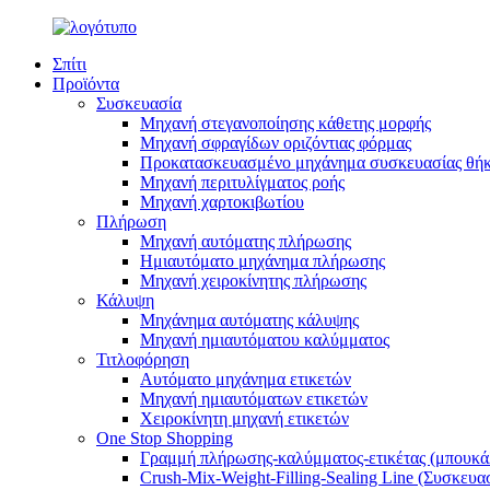
Σπίτι
Προϊόντα
Συσκευασία
Μηχανή στεγανοποίησης κάθετης μορφής
Μηχανή σφραγίδων οριζόντιας φόρμας
Προκατασκευασμένο μηχάνημα συσκευασίας θή
Μηχανή περιτυλίγματος ροής
Μηχανή χαρτοκιβωτίου
Πλήρωση
Μηχανή αυτόματης πλήρωσης
Ημιαυτόματο μηχάνημα πλήρωσης
Μηχανή χειροκίνητης πλήρωσης
Κάλυψη
Μηχάνημα αυτόματης κάλυψης
Μηχανή ημιαυτόματου καλύμματος
Τιτλοφόρηση
Αυτόματο μηχάνημα ετικετών
Μηχανή ημιαυτόματων ετικετών
Χειροκίνητη μηχανή ετικετών
One Stop Shopping
Γραμμή πλήρωσης-καλύμματος-ετικέτας (μπουκά
Crush-Mix-Weight-Filling-Sealing Line (Συσκευα