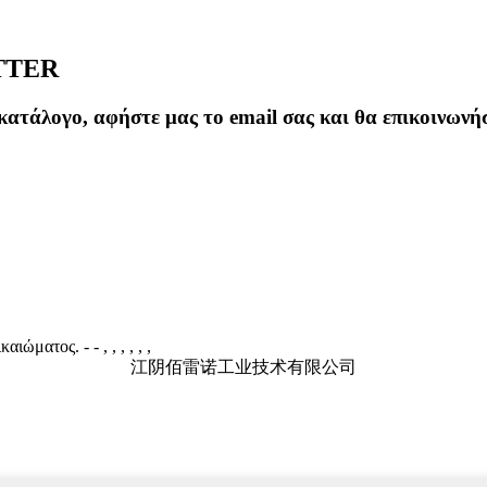
TTER
οκατάλογο, αφήστε μας το email σας και θα επικοινωνή
ικαιώματος.
- - , , , , , ,
江阴佰雷诺工业技术有限公司