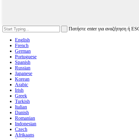
Πατήστε enter για αναζήτηση ή ESC
English
French
German
Portuguese
Spanish
Russian
Japanese
Korean
Arabic
Irish
Greek
Turkish
Italian
Danish
Romanian
Indonesian
Czech
Afrikaans